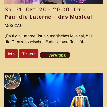
Sa. 31. Okt '26 - 20:00 Uhr -
Paul die Laterne - das Musical
MUSICAL
„Paul die Laterne“ ist ein magisches Musical, das
die Grenzen zwischen Fantasie und Realität
verschwimmen lässt. Die preisgekrönten
Erfolgsproduzenten des Gloria-Theaters nehmen
Info
Tickets
verfügbar
Dich mit auf eine irrwitzige Reise voller Romantik,
Action und Comedy. Basierend auf der dramatisch
lustigen Story und den Ohrwurm-Melodien des
Musical LICHTERLOH aus dem Jahr 2012 gelingt
Komponist Jochen Frank Schmidt und seinem
Team ein Remake, das das Originals mit neuen
bahnbrechenden Ideen vergoldet.
Pa