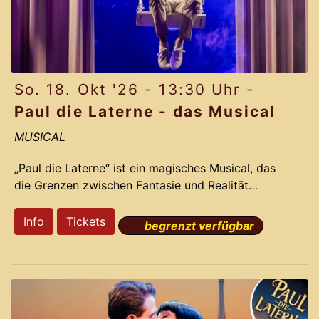
So. 18. Okt '26 - 13:30 Uhr -
Paul die Laterne - das Musical
MUSICAL
„Paul die Laterne“ ist ein magisches Musical, das
die Grenzen zwischen Fantasie und Realität
verschwimmen lässt. Die preisgekrönten
Erfolgsproduzenten des Gloria-Theaters nehmen
Info
Tickets
begrenzt verfügbar
Dich mit auf eine irrwitzige Reise voller Romantik,
Action und Comedy. Basierend auf der dramatisch
lustigen Story und den Ohrwurm-Melodien des
Musical LICHTERLOH aus dem Jahr 2012 gelingt
Komponist Jochen Frank Schmidt und seinem