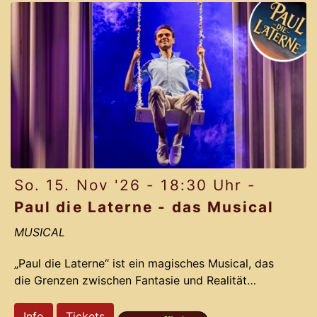
Musical LICHTERLOH aus dem Jahr 2012 gelingt
Komponist Jochen Frank Schmidt und seinem
Team ein Remake, das das Originals mit neuen
bahnbrechenden Ideen vergoldet.
Pa
So. 15. Nov '26 - 18:30 Uhr -
Paul die Laterne - das Musical
MUSICAL
„Paul die Laterne“ ist ein magisches Musical, das
die Grenzen zwischen Fantasie und Realität
verschwimmen lässt. Die preisgekrönten
Erfolgsproduzenten des Gloria-Theaters nehmen
Info
Tickets