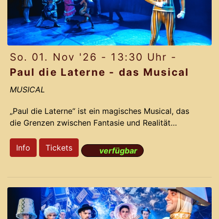
So. 01. Nov '26 - 13:30 Uhr -
Paul die Laterne - das Musical
MUSICAL
„Paul die Laterne“ ist ein magisches Musical, das
die Grenzen zwischen Fantasie und Realität
verschwimmen lässt. Die preisgekrönten
Erfolgsproduzenten des Gloria-Theaters nehmen
Info
Tickets
verfügbar
Dich mit auf eine irrwitzige Reise voller Romantik,
Action und Comedy. Basierend auf der dramatisch
lustigen Story und den Ohrwurm-Melodien des
Musical LICHTERLOH aus dem Jahr 2012 gelingt
Komponist Jochen Frank Schmidt und seinem
Team ein Remake, das das Originals mit neuen