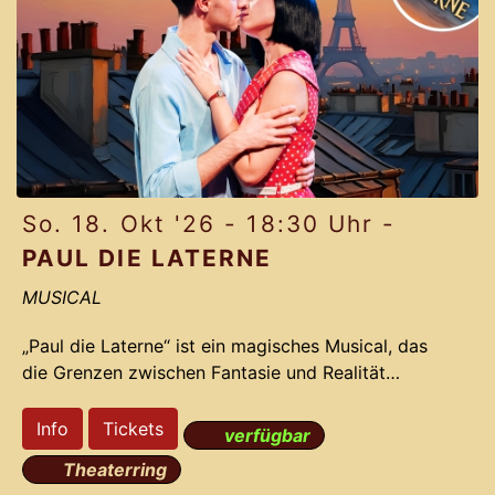
Team ein Remake, das das Originals mit neuen
bahnbrechenden Ideen vergoldet.
Pa
So. 18. Okt '26 - 18:30 Uhr -
PAUL DIE LATERNE
MUSICAL
„Paul die Laterne“ ist ein magisches Musical, das
die Grenzen zwischen Fantasie und Realität
verschwimmen lässt. Die preisgekrönten
Erfolgsproduzenten des Gloria-Theaters nehmen
Info
Tickets
verfügbar
Dich mit auf eine irrwitzige Reise voller Romantik,
Theaterring
Action und Comedy. Basierend auf der dramatisch