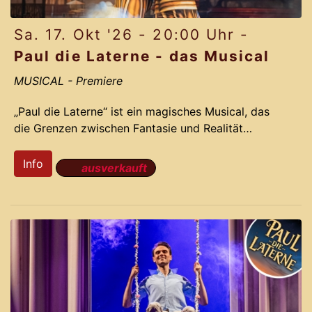
Sa. 17. Okt '26 - 20:00 Uhr -
Paul die Laterne - das Musical
MUSICAL
- Premiere
„Paul die Laterne“ ist ein magisches Musical, das
die Grenzen zwischen Fantasie und Realität
verschwimmen lässt. Die preisgekrönten
Erfolgsproduzenten des Gloria-Theaters nehmen
Info
ausverkauft
Dich mit auf eine irrwitzige Reise voller Romantik,
Action und Comedy. Basierend auf der dramatisch
lustigen Story und den Ohrwurm-Melodien des
Musical LICHTERLOH aus dem Jahr 2012 gelingt
Komponist Jochen Frank Schmidt und seinem
Team ein Remake, das das Originals mit neuen
bahnbrechenden Ideen vergoldet.
Pa