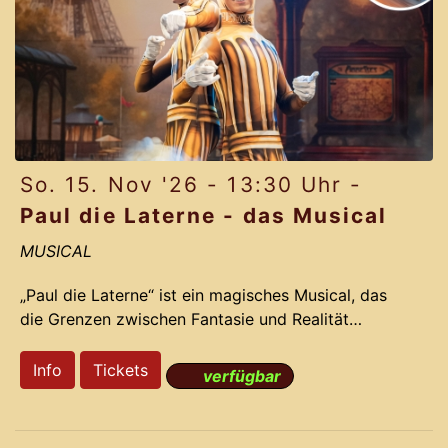
bahnbrechenden Ideen vergoldet.
Pa
So. 15. Nov '26 - 13:30 Uhr -
Paul die Laterne - das Musical
MUSICAL
„Paul die Laterne“ ist ein magisches Musical, das
die Grenzen zwischen Fantasie und Realität
verschwimmen lässt. Die preisgekrönten
Erfolgsproduzenten des Gloria-Theaters nehmen
Info
Tickets
verfügbar
Dich mit auf eine irrwitzige Reise voller Romantik,
Action und Comedy. Basierend auf der dramatisch
lustigen Story und den Ohrwurm-Melodien des