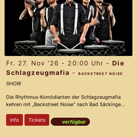
oder dramaturgische Vorgaben. Der Reiz des
Abends liegt im freien Austausch, in spontanen
Beobachtungen
Fr. 27. Nov '26 - 20:00 Uhr -
Die
Schlagzeugmafia
-
BACKSTREET NOISE
SHOW
Die Rhythmus-Komödianten der Schlagzeugmafia
kehren mit „Backstreet Noise“ nach Bad Säckingen
zurückFünf „taktvolle Ganoven“ ziehen wieder los –
und statt krummer Dinger erwartet Sie ein
Info
Tickets
verfügbar
schlagfertiges Spektakel aus Beats, Gags und
Überraschungen. Die Schlagzeugmafia verwandelt