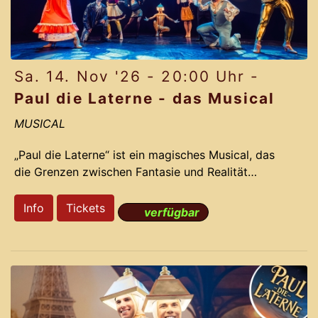
Sa. 14. Nov '26 - 20:00 Uhr -
Paul die Laterne - das Musical
MUSICAL
„Paul die Laterne“ ist ein magisches Musical, das
die Grenzen zwischen Fantasie und Realität
verschwimmen lässt. Die preisgekrönten
Erfolgsproduzenten des Gloria-Theaters nehmen
Info
Tickets
verfügbar
Dich mit auf eine irrwitzige Reise voller Romantik,
Action und Comedy. Basierend auf der dramatisch
lustigen Story und den Ohrwurm-Melodien des
Musical LICHTERLOH aus dem Jahr 2012 gelingt
Komponist Jochen Frank Schmidt und seinem
Team ein Remake, das das Originals mit neuen