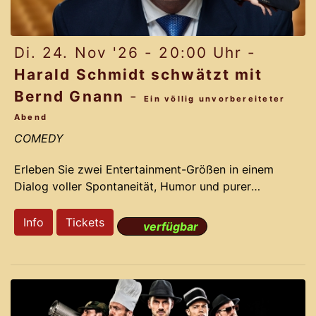
Di. 24. Nov '26 - 20:00 Uhr -
Harald Schmidt schwätzt mit
Bernd Gnann
-
Ein völlig unvorbereiteter
Abend
COMEDY
Erleben Sie zwei Entertainment-Größen in einem
Dialog voller Spontaneität, Humor und purer
Spielfreude. Am 24. November 2026 treffen Harald
Schmidt und Bernd Gnann im Gloria-Theater Bad
Info
Tickets
verfügbar
Säckingen aufeinander – ohne Skript, ohne
doppelten Boden.Unter dem Titel „Ein
unvorbereiteter Abend“ verspricht diese
Begegnung genau das, was der Name ankündigt:
Ein offenes Gespräch ohne festgelegten Ablauf