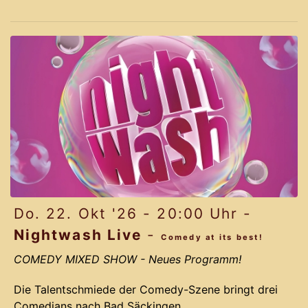
lustigen Story und den Ohrwurm-Melodien des
Musical LICHTERLOH aus dem Jahr 2012 gelingt
Komponist Jochen Frank Schmidt und seinem
Team ein Remake, das das Originals mit neuen
bahnbrechenden Ideen vergoldet.
Pau
Do. 22. Okt '26 - 20:00 Uhr -
Nightwash Live
-
Comedy at its best!
COMEDY MIXED SHOW
- Neues Programm!
Die Talentschmiede der Comedy-Szene bringt drei
Comedians nach Bad Säckingen.