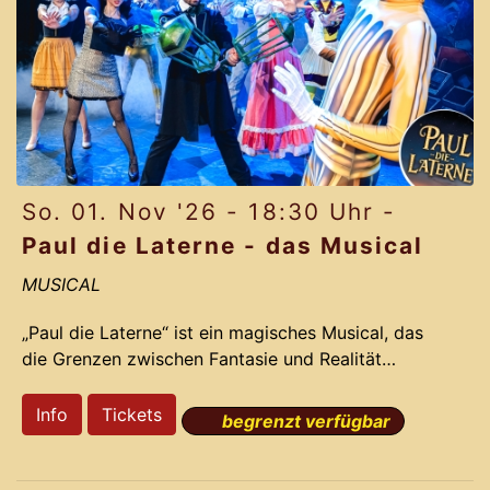
bahnbrechenden Ideen vergoldet.
Pa
So. 01. Nov '26 - 18:30 Uhr -
Paul die Laterne - das Musical
MUSICAL
„Paul die Laterne“ ist ein magisches Musical, das
die Grenzen zwischen Fantasie und Realität
verschwimmen lässt. Die preisgekrönten
Erfolgsproduzenten des Gloria-Theaters nehmen
Info
Tickets
begrenzt verfügbar
Dich mit auf eine irrwitzige Reise voller Romantik,
Action und Comedy. Basierend auf der dramatisch
lustigen Story und den Ohrwurm-Melodien des