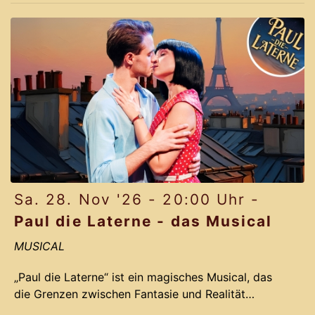
die Bühne mit handwerklicher Präzision, Charme
und viel Ideenreichtum in ein pulsierendes
Klanglabor.
Erleben Sie ein Wiedersehen mit einem Ensemble,
das nicht nur virtuos trommelt, sondern auch als
eingespielt
Sa. 28. Nov '26 - 20:00 Uhr -
Paul die Laterne - das Musical
MUSICAL
„Paul die Laterne“ ist ein magisches Musical, das
die Grenzen zwischen Fantasie und Realität
verschwimmen lässt. Die preisgekrönten