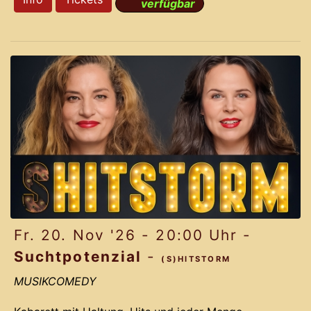
verfügbar
Dich mit auf eine irrwitzige Reise voller Romantik,
Action und Comedy. Basierend auf der dramatisch
lustigen Story und den Ohrwurm-Melodien des
Musical LICHTERLOH aus dem Jahr 2012 gelingt
Komponist Jochen Frank Schmidt und seinem
Team ein Remake, das das Originals mit neuen
bahnbrechenden Ideen vergoldet.
Pa
Fr. 20. Nov '26 - 20:00 Uhr -
Suchtpotenzial
-
(S)HITSTORM
MUSIKCOMEDY