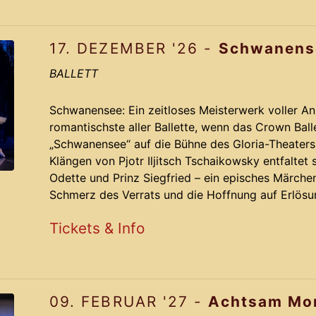
17. DEZEMBER '26 -
Schwanens
BALLETT
Schwanensee: Ein zeitloses Meisterwerk voller A
romantischste aller Ballette, wenn das Crown Bal
„Schwanensee“ auf die Bühne des Gloria-Theaters
Klängen von Pjotr Iljitsch Tschaikowsky entfaltet
Odette und Prinz Siegfried – ein episches Märche
Schmerz des Verrats und die Hoffnung auf Erlösu
Das Ensemble besticht durch anmutige Cho
Tickets & Info
09. FEBRUAR '27 -
Achtsam Mo